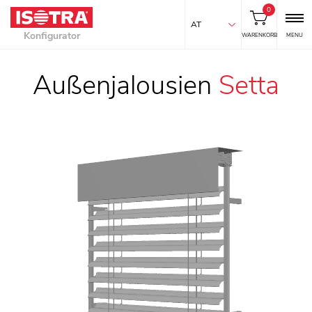
0
AT
Konfigurator
WARENKORB
MENU
Außenjalousien
Setta