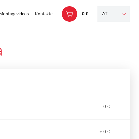
Montagevideos
Kontakte
0 €
AT
a
0 €
+ 0 €