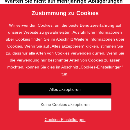
Warten Sie nicht auf mehrjährige Ablagerungen
von Schmutz. Reinigen Sie die Jalousien
Zustimmung zu Cookies
mindestens 2× jährlich
Wir verwenden Cookies, um die beste Benutzererfahrung auf
Die Außenjalousien sind nicht allzu anspruchsvoll in ihrer Wartung,
unserer Website zu gewährleisten. Ausführliche Informationen
es ist jedoch empfehlenswert, sie nach dem Winter und nach dem
über Cookies finden Sie im Abschnitt
Weitere Informationen über
Sommer von den Ablagerungen von Schmutz zu reinigen, damit
Cookies
. Wenn Sie auf „Alles akzeptieren“ klicken, stimmen Sie
sie möglichst lange schön bleiben. Im Winter lagert sich an den
zu, dass wir alle Arten von Cookies verwenden dürfen. Wenn Sie
Außenjalousien vornehmlich Flugasche aus den Kaminen ab, im
die Verwendung nur bestimmter Arten von Cookies zulassen
Sommer sind es der Blumenstaub und die Pollen der Bäume sowie
möchten, können Sie dies im Abschnitt „Cookies-Einstellungen“
die Unreinigkeiten von Insekten.
tun.
Wie kann man vollkommen saubere Jalousien erzielen?
Alles akzeptieren
Neigen Sie die Jalousien in die senkrechte Position.
Keine Cookies akzeptieren
Spülen Sie sie mit Wasser ab.
Spülen Sie die Jalousien mit Seifenwasser oder
Cookies-Einstellungen
Hausreiniger ab – verwenden Sie dabei einen Schwamm
oder einen weichen Lappen.